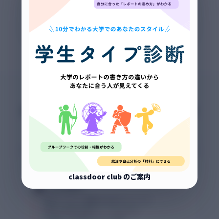
AIで書いたレポート、不安はありま
せんか？
「それらしい嘘」をつくAIに成績を任せていませんか？
classdoorは、アカデミックな正確さと論理性を最優先に
設計されています。
classdoor club のご案内
🤖
Chat系AI
事実ではない情報を生成するリスク
架空の参考文献をでっち上げる