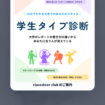
AIで書いたレポート、不安はありま
せんか？
「それらしい嘘」をつくAIに成績を任せていませんか？
classdoorは、アカデミックな正確さと論理性を最優先に
設計されています。
classdoor club のご案内
🤖
Chat系AI
事実ではない情報を生成するリスク
架空の参考文献をでっち上げる