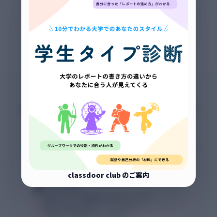
AIで書いたレポート、不安はありま
せんか？
「それらしい嘘」をつくAIに成績を任せていませんか？
classdoorは、アカデミックな正確さと論理性を最優先に
設計されています。
classdoor club のご案内
🤖
Chat系AI
事実ではない情報を生成するリスク
架空の参考文献をでっち上げる