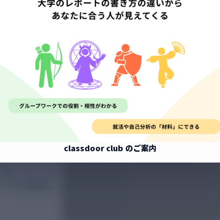
だと考える部分
部分を具体的に記入してくださ
化して
える「改善策・解決策・推進
策・解決策・推進策」を具体的
された
された場合何がどう変わるか
何がどう変わるかを具体的に記
・デメリットとそれに対する
トとそれに対する再反論」を具
チェック、表現
classdoor club のご案内
書けばいいかわ
不安」といった
と
的に記入してください。
バイスを提供し
に記入してください。