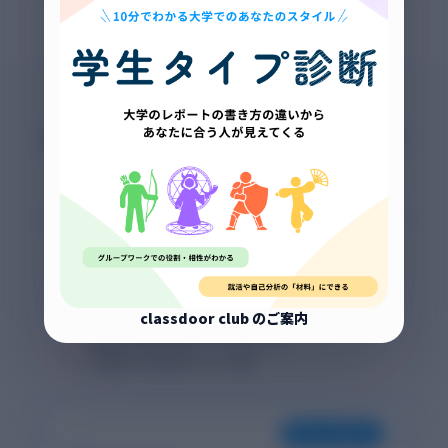
AIで書いたレポート、不安はありま
せんか？
「それらしい嘘」をつくAIに成績を任せていませんか？
classdoorは、アカデミックな正確さと論理性を最優先に
設計されています。
🤖
Chat系AI
classdoor club のご案内
事実ではない情報を生成するリスク
架空の参考文献をでっち上げる
口語的で学術的でない文体
FOR STUDENTS