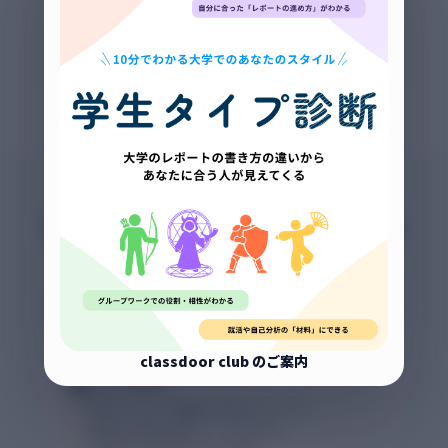
AIで書いたレポート、不安はありま
せんか？
「それらしい嘘」をつくAIに成績を任せていませんか？
classdoorは、アカデミックな正確さと論理性を最優先に
設計されています。
classdoor club のご案内
🤖
Chat系AI
事実ではない情報を生成するリスク
架空の参考文献をでっち上げる