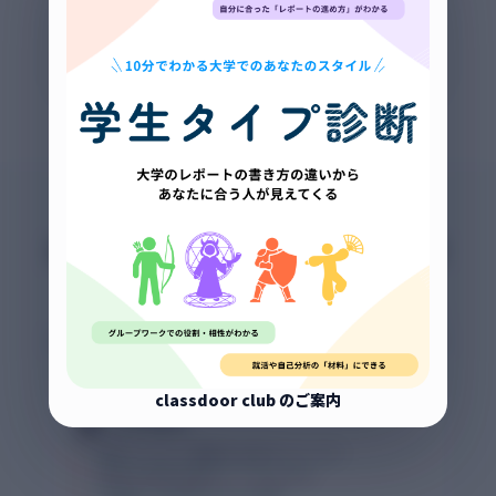
AIで書いたレポート、不安はありま
せんか？
「それらしい嘘」をつくAIに成績を任せていませんか？
classdoorは、アカデミックな正確さと論理性を最優先に
設計されています。
classdoor club のご案内
🤖
Chat系AI
事実ではない情報を生成するリスク
架空の参考文献をでっち上げる