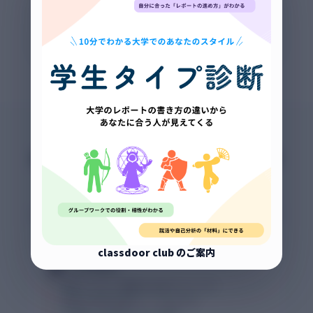
AIで書いたレポート、不安はありま
せんか？
「それらしい嘘」をつくAIに成績を任せていませんか？
classdoorは、アカデミックな正確さと論理性を最優先に
設計されています。
classdoor club のご案内
🤖
Chat系AI
事実ではない情報を生成するリスク
架空の参考文献をでっち上げる